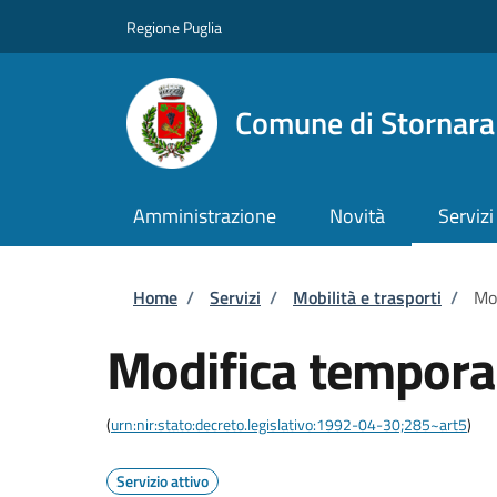
Salta al contenuto principale
Skip to footer content
Regione Puglia
Comune di Stornara
Amministrazione
Novità
Servizi
Briciole di pane
Home
/
Servizi
/
Mobilità e trasporti
/
Mod
Modifica temporan
(
urn:nir:stato:decreto.legislativo:1992-04-30;285~art5
)
Servizio attivo