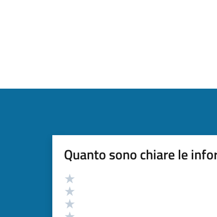
Quanto sono chiare le info
Valutazione
Valuta 5 stelle su 5
Valuta 4 stelle su 5
Valuta 3 stelle su 5
Valuta 2 stelle su 5