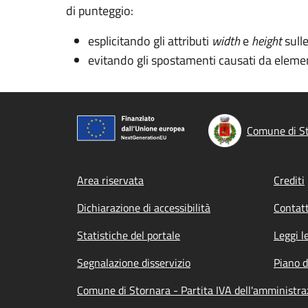
di punteggio:
esplicitando gli attributi
width
e
height
sull
evitando gli spostamenti causati da elemen
Comune di S
Footer menu
Area riservata
Crediti
Dichiarazione di accessibilità
Contatt
Statistiche del portale
Leggi l
Segnalazione disservizio
Piano d
Comune di Stornara - Partita IVA dell'amministr