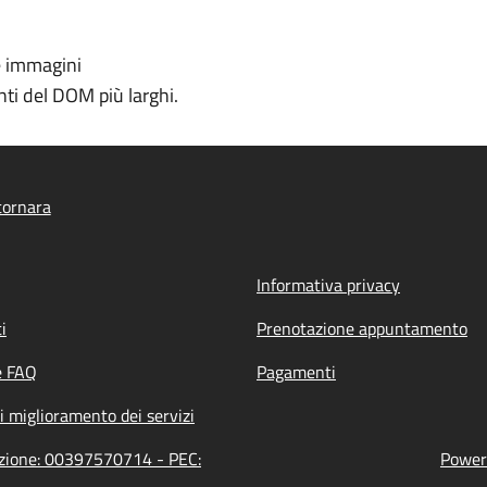
e immagini
ti del DOM più larghi.
tornara
Informativa privacy
i
Prenotazione appuntamento
e FAQ
Pagamenti
i miglioramento dei servizi
azione: 00397570714 - PEC:
Powere