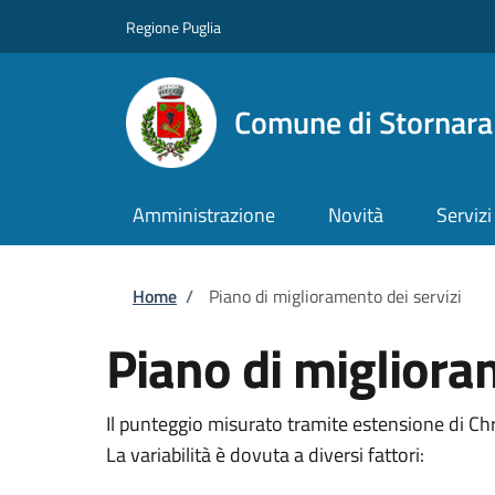
Salta al contenuto principale
Skip to footer content
Regione Puglia
Comune di Stornara
Amministrazione
Novità
Servizi
Briciole di pane
Home
/
Piano di miglioramento dei servizi
Piano di migliora
Il punteggio misurato tramite estensione di C
La variabilità è dovuta a diversi fattori: