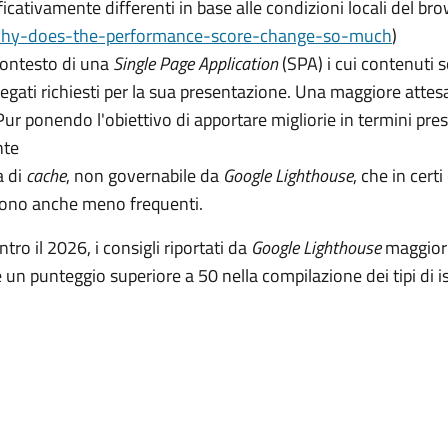
icativamente differenti in base alle condizioni locali del br
why-does-the-performance-score-change-so-much
)
contesto di una
Single Page Application
(SPA) i cui contenuti s
legati richiesti per la sua presentazione. Una maggiore attes
ur ponendo l'obiettivo di apportare migliorie in termini presta
nte
a di
cache
, non governabile da
Google Lighthouse
, che in cert
 sono anche meno frequenti.
tro il 2026, i consigli riportati da
Google Lighthouse
maggiorm
 un punteggio superiore a 50 nella compilazione dei tipi di i