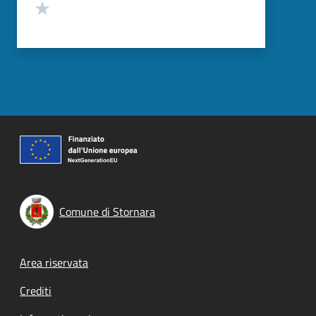
Valuta 1 stelle su 5
Comune di Stornara
Footer menu
Area riservata
Crediti