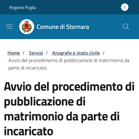
Salta al contenuto principale
Skip to footer content
Regione Puglia
Comune di Stornara
Briciole di pane
Home
/
Servizi
/
Anagrafe e stato civile
/
Avvio del procedimento di pubblicazione di matrimonio da
parte di incaricato
Avvio del procedimento di
pubblicazione di
matrimonio da parte di
incaricato