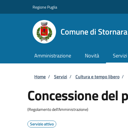
Salta al contenuto principale
Skip to footer content
Regione Puglia
Comune di Stornara
Amministrazione
Novità
Servizi
Briciole di pane
Home
/
Servizi
/
Cultura e tempo libero
/
Concessione del p
(Regolamento dell'Amministrazione)
Servizio attivo