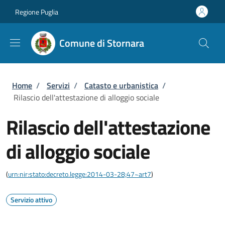
Salta al contenuto principale
Skip to footer content
Regione Puglia
Comune di Stornara
Briciole di pane
Home
/
Servizi
/
Catasto e urbanistica
/
Rilascio dell'attestazione di alloggio sociale
Rilascio dell'attestazione
di alloggio sociale
(
urn:nir:stato:decreto.legge:2014-03-28;47~art7
)
Servizio attivo