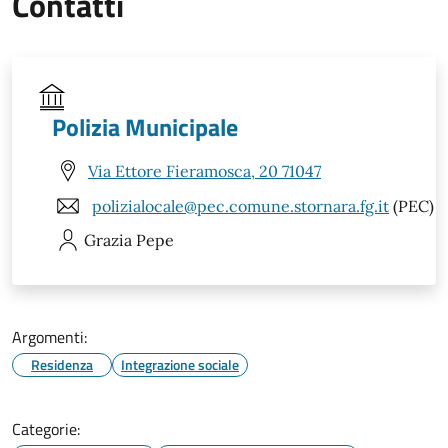
Contatti
Polizia Municipale
Via Ettore Fieramosca, 20 71047
polizialocale@pec.comune.stornara.fg.it
(PEC)
Grazia
Pepe
Argomenti:
Residenza
Integrazione sociale
Categorie: