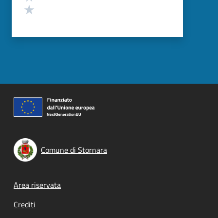
Valuta 1 stelle su 5
Comune di Stornara
Footer menu
Area riservata
Crediti