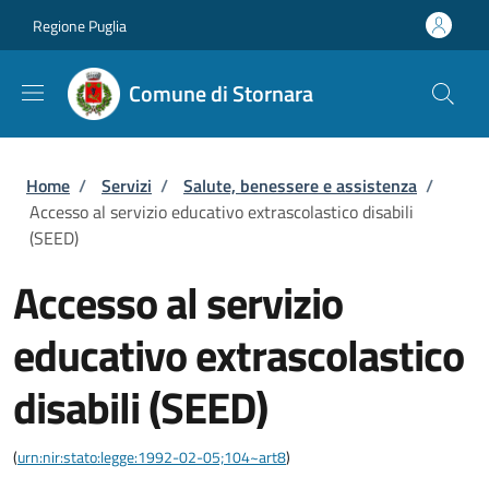
Salta al contenuto principale
Skip to footer content
Regione Puglia
Comune di Stornara
Briciole di pane
Home
/
Servizi
/
Salute, benessere e assistenza
/
Accesso al servizio educativo extrascolastico disabili
(SEED)
Accesso al servizio
educativo extrascolastico
disabili (SEED)
(
urn:nir:stato:legge:1992-02-05;104~art8
)