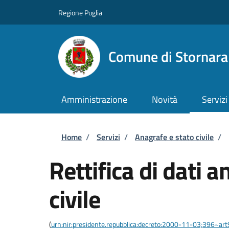
Salta al contenuto principale
Skip to footer content
Regione Puglia
Comune di Stornara
Amministrazione
Novità
Servizi
Briciole di pane
Home
/
Servizi
/
Anagrafe e stato civile
/
Rettifica di dati a
civile
(
urn:nir:presidente.repubblica:decreto:2000-11-03;396~ar