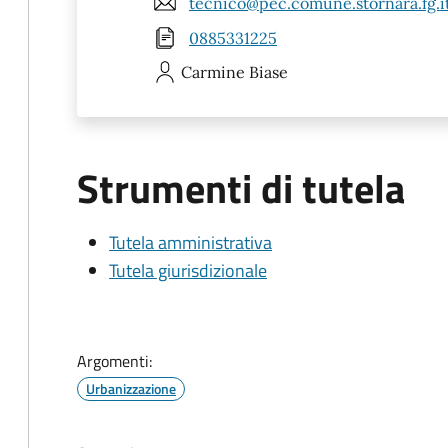
tecnico@pec.comune.stornara.fg.i
0885331225
Carmine
Biase
Strumenti di tutela
Tutela amministrativa
Tutela giurisdizionale
Argomenti:
Urbanizzazione