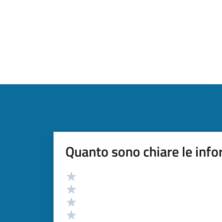
Quanto sono chiare le info
Valutazione
Valuta 5 stelle su 5
Valuta 4 stelle su 5
Valuta 3 stelle su 5
Valuta 2 stelle su 5