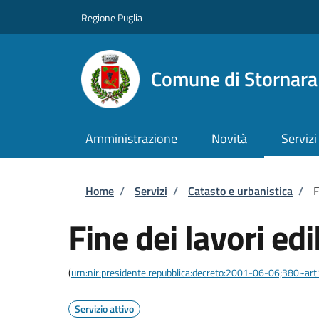
Salta al contenuto principale
Skip to footer content
Regione Puglia
Comune di Stornara
Amministrazione
Novità
Servizi
Briciole di pane
Home
/
Servizi
/
Catasto e urbanistica
/
F
Fine dei lavori edil
(
urn:nir:presidente.repubblica:decreto:2001-06-06;380~ar
Servizio attivo