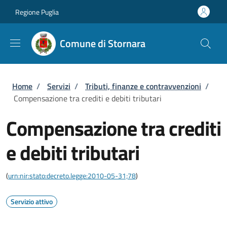
Salta al contenuto principale
Skip to footer content
Regione Puglia
Comune di Stornara
Briciole di pane
Home
/
Servizi
/
Tributi, finanze e contravvenzioni
/
Compensazione tra crediti e debiti tributari
Compensazione tra crediti
e debiti tributari
(
urn:nir:stato:decreto.legge:2010-05-31;78
)
Servizio attivo