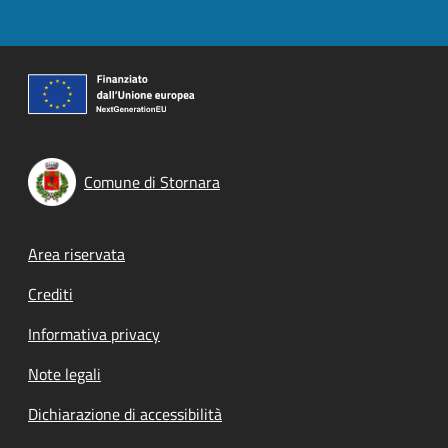
Comune di Stornara
Footer menu
Area riservata
Crediti
Informativa privacy
Note legali
Dichiarazione di accessibilità