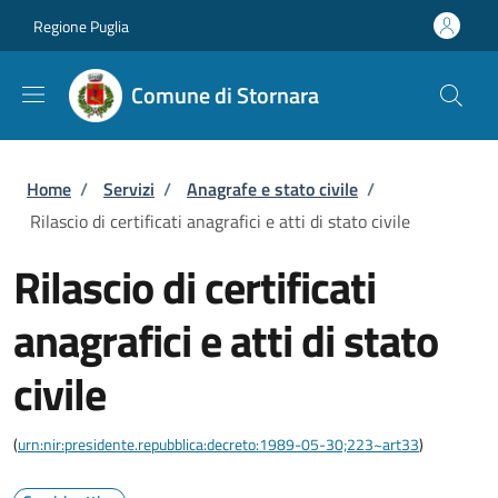
Salta al contenuto principale
Skip to footer content
Regione Puglia
Comune di Stornara
Briciole di pane
Home
/
Servizi
/
Anagrafe e stato civile
/
Rilascio di certificati anagrafici e atti di stato civile
Rilascio di certificati
anagrafici e atti di stato
civile
(
urn:nir:presidente.repubblica:decreto:1989-05-30;223~art33
)