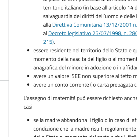
territorio italiano (in base all'articolo 
salvaguardia dei diritti dell’uomo e delle
alla
Direttiva Comunitaria 13/12/2001 n. 2
al
Decreto legislativo 25/07/1998, n. 28
215
)
.
essere residente nel territorio dello Stato e 
momento della nascita del figlio o al momento
anagrafica del minore in adozione o in affi
avere un valore ISEE non superiore al tetto
avere un conto corrente ( o carta prepagata c
L'assegno di maternità può essere richiesto anch
casi:
se la madre abbandona il figlio o in caso di af
condizione che la madre risulti regolarmente 