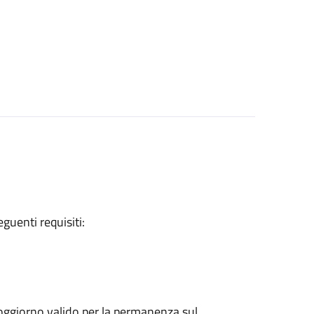
eguenti requisiti:
 soggiorno valido per la permanenza sul