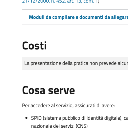
21/12/2000, n. 452, art. 13, com. 1
).
Moduli da compilare e documenti da allegar
Costi
Tipo di pagamento
Importo
La presentazione della pratica non prevede al
Cosa serve
Per accedere al servizio, assicurati di avere:
SPID (sistema pubblico di identità digitale), ca
nazionale dei servizi (CNS)