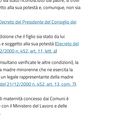
o sia stato riconosciuto dal padre, si trovi
getto alla sua potestà e, comunque, non sia
Decreto del Presidente del Consiglio dei
zione che il figlio sia stato da lui
a e soggetto alla sua potestà (
Decreto del
/2000 n. 452, art. 11, lett. a
)
ltano verificate le altre condizioni), la
a madre minorenne che ne esercita la
 un legale rappresentante della madre
 del 21/12/2000 n. 452, art. 13, com. 7
).
o di maternità concesso dai Comuni è
 con il Ministero del Lavoro e delle
.