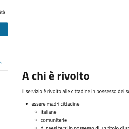
ità
A chi è rivolto
Il servizio è rivolto alle cittadine in possesso dei s
essere madri cittadine:
italiane
comunitarie
di paesi terzi in possesso di un titolo di