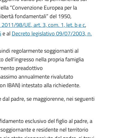
14 della “Convenzione Europea per la
 libertà fondamentali” del 1950,
011/98/UE, art. 3, com. 1, let. b e c
,
6
e al
Decreto legislativo 09/07/2003, n.
quindi regolarmente soggiornanti al
 dell’ingresso nella propria famiglia
damento preadottivo
 massimo annualmente rivalutato
on IBAN) intestato alla richiedente.
e dal padre, se maggiorenne, nei seguenti
fidamento esclusivo del figlio al padre, a
soggiornante e residente nel territorio