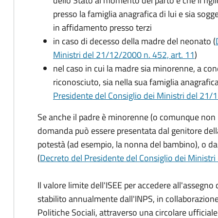
dello Stato al momento del parto e che il figli
presso la famiglia anagrafica di lui e sia sog
in affidamento presso terzi
in caso di decesso della madre del neonato (
Ministri del 21/12/2000 n. 452, art. 11
)
nel caso in cui la madre sia minorenne, a condi
riconosciuto, sia nella sua famiglia anagrafic
Presidente del Consiglio dei Ministri del 21/12
Se anche il padre è minorenne (o comunque non risu
domanda può essere presentata dal genitore dell
potestà (ad esempio, la nonna del bambino), o da
(
Decreto del Presidente del Consiglio dei Ministri
Il valore limite dell'ISEE per accedere all'assegn
stabilito annualmente dall'INPS, in collaborazione
Politiche Sociali, attraverso una circolare ufficiale