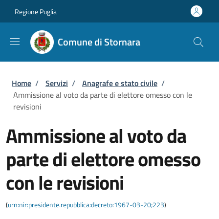
Salta al contenuto principale
Skip to footer content
Regione Puglia
Comune di Stornara
Briciole di pane
Home
/
Servizi
/
Anagrafe e stato civile
/
Ammissione al voto da parte di elettore omesso con le
revisioni
Ammissione al voto da
parte di elettore omesso
con le revisioni
(
urn:nir:presidente.repubblica:decreto:1967-03-20;223
)