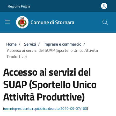
Salta al contenuto principale
Skip to footer content
Regione Puglia
Comune di Stornara
Briciole di pane
Home
/
Servizi
/
Imprese e commercio
/
Accesso ai servizi del SUAP (Sportello Unico Attività
Produttive)
Accesso ai servizi del
SUAP (Sportello Unico
Attività Produttive)
(
urn:nir:presidente.repubblica:decreto:2010-09-07;160
)