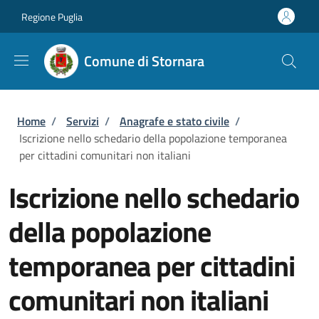
Salta al contenuto principale
Skip to footer content
Regione Puglia
Comune di Stornara
Briciole di pane
Home
/
Servizi
/
Anagrafe e stato civile
/
Iscrizione nello schedario della popolazione temporanea
per cittadini comunitari non italiani
Iscrizione nello schedario
della popolazione
temporanea per cittadini
comunitari non italiani