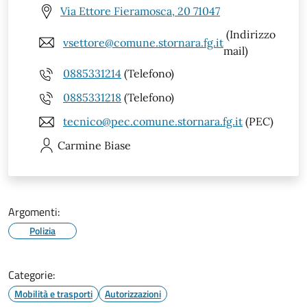
Via Ettore Fieramosca, 20 71047
(Indirizzo
vsettore@comune.stornara.fg.it
mail)
0885331214
(Telefono)
0885331218
(Telefono)
tecnico@pec.comune.stornara.fg.it
(PEC)
Carmine
Biase
Argomenti:
Polizia
Categorie:
Mobilità e trasporti
Autorizzazioni