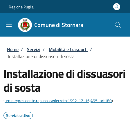
Salta al contenuto principale
Skip to footer content
Regione Puglia
Comune di Stornara
Briciole di pane
Home
/
Servizi
/
Mobilità e trasporti
/
Installazione di dissuasori di sosta
Installazione di dissuasori
di sosta
(
urn:nir:presidente.repubblica:decreto:1992-12-16;495~art180
)
Servizio attivo