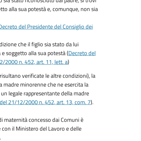
o sia stato riconosciuto dal padre, si trovi
getto alla sua potestà e, comunque, non sia
Decreto del Presidente del Consiglio dei
zione che il figlio sia stato da lui
a e soggetto alla sua potestà (
Decreto del
/2000 n. 452, art. 11, lett. a
)
ltano verificate le altre condizioni), la
a madre minorenne che ne esercita la
 un legale rappresentante della madre
 del 21/12/2000 n. 452, art. 13, com. 7
).
o di maternità concesso dai Comuni è
 con il Ministero del Lavoro e delle
.