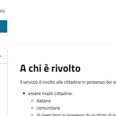
ità
A chi è rivolto
Il servizio è rivolto alle cittadine in possesso dei s
essere madri cittadine:
italiane
comunitarie
di paesi terzi in possesso di un titolo di