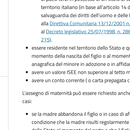
territorio italiano (in base all'articolo 
salvaguardia dei diritti dell’uomo e delle
alla
Direttiva Comunitaria 13/12/2001 n. 2
al
Decreto legislativo 25/07/1998, n. 28
215
)
.
essere residente nel territorio dello Stato e 
momento della nascita del figlio o al momento
anagrafica del minore in adozione o in affi
avere un valore ISEE non superiore al tetto
avere un conto corrente ( o carta prepagata c
L'assegno di maternità può essere richiesto anch
casi:
se la madre abbandona il figlio o in caso di af
condizione che la madre risulti regolarmente 