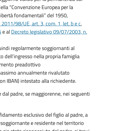
14 della “Convenzione Europea per la
 libertà fondamentali” del 1950,
011/98/UE, art. 3, com. 1, let. b e c
,
6
e al
Decreto legislativo 09/07/2003, n.
quindi regolarmente soggiornanti al
 dell’ingresso nella propria famiglia
damento preadottivo
 massimo annualmente rivalutato
on IBAN) intestato alla richiedente.
e dal padre, se maggiorenne, nei seguenti
fidamento esclusivo del figlio al padre, a
soggiornante e residente nel territorio