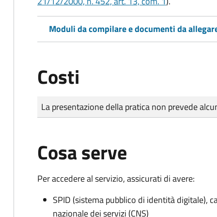
21/12/2000, n. 452, art. 13, com. 1
).
Moduli da compilare e documenti da allegar
Costi
Tipo di pagamento
Importo
La presentazione della pratica non prevede al
Cosa serve
Per accedere al servizio, assicurati di avere:
SPID (sistema pubblico di identità digitale), ca
nazionale dei servizi (CNS)