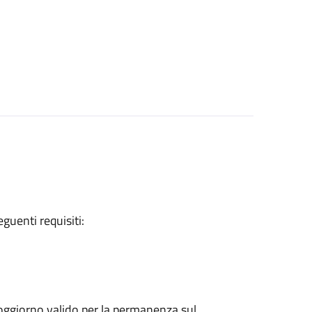
eguenti requisiti:
 soggiorno valido per la permanenza sul