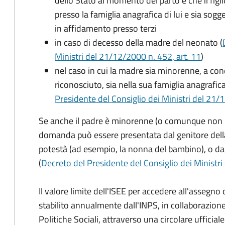
dello Stato al momento del parto e che il figli
presso la famiglia anagrafica di lui e sia sog
in affidamento presso terzi
in caso di decesso della madre del neonato (
Ministri del 21/12/2000 n. 452, art. 11
)
nel caso in cui la madre sia minorenne, a condi
riconosciuto, sia nella sua famiglia anagrafic
Presidente del Consiglio dei Ministri del 21/12
Se anche il padre è minorenne (o comunque non risu
domanda può essere presentata dal genitore dell
potestà (ad esempio, la nonna del bambino), o da
(
Decreto del Presidente del Consiglio dei Ministri
Il valore limite dell'ISEE per accedere all'assegn
stabilito annualmente dall'INPS, in collaborazione
Politiche Sociali, attraverso una circolare ufficiale