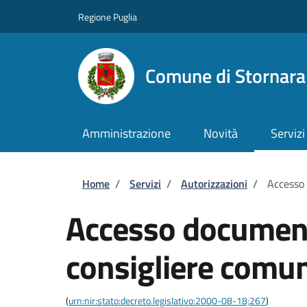
Salta al contenuto principale
Skip to footer content
Regione Puglia
Comune di Stornara
Amministrazione
Novità
Servizi
Briciole di pane
Home
/
Servizi
/
Autorizzazioni
/
Accesso
Accesso documen
consigliere comu
(
urn:nir:stato:decreto.legislativo:2000-08-18;267
)