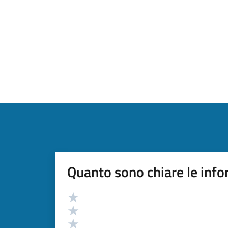
Quanto sono chiare le info
Valutazione
Valuta 5 stelle su 5
Valuta 4 stelle su 5
Valuta 3 stelle su 5