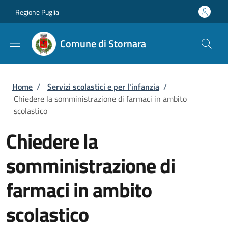
Salta al contenuto principale
Skip to footer content
Regione Puglia
Comune di Stornara
Briciole di pane
Home
/
Servizi scolastici e per l'infanzia
/
Chiedere la somministrazione di farmaci in ambito
scolastico
Chiedere la
somministrazione di
farmaci in ambito
scolastico