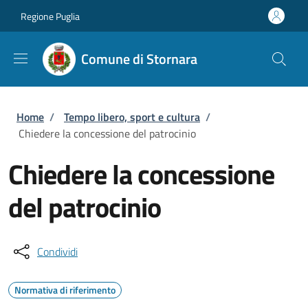
Salta al contenuto principale
Skip to footer content
Regione Puglia
Comune di Stornara
Briciole di pane
Home
/
Tempo libero, sport e cultura
/
Chiedere la concessione del patrocinio
Chiedere la concessione
del patrocinio
Condividi
Normativa di riferimento