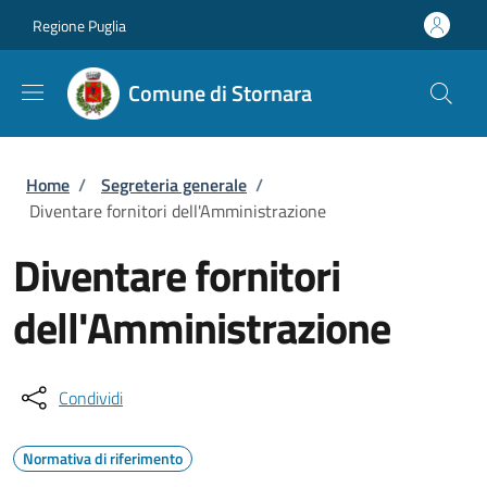
Salta al contenuto principale
Skip to footer content
Regione Puglia
Comune di Stornara
Briciole di pane
Home
/
Segreteria generale
/
Diventare fornitori dell'Amministrazione
Diventare fornitori
dell'Amministrazione
Condividi
Normativa di riferimento