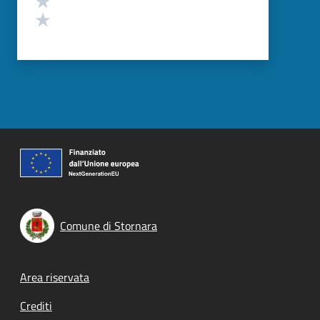
Valuta 1 stelle su 5
Comune di Stornara
Footer menu
Area riservata
Crediti