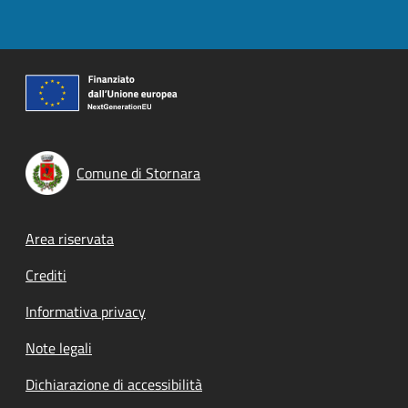
Comune di Stornara
Footer menu
Area riservata
Crediti
Informativa privacy
Note legali
Dichiarazione di accessibilità