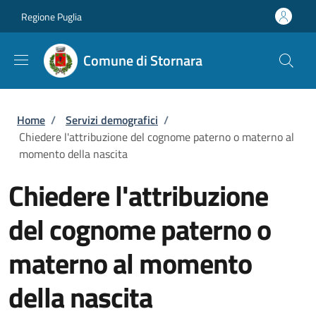
Salta al contenuto principale
Skip to footer content
Regione Puglia
Comune di Stornara
Briciole di pane
Home
/
Servizi demografici
/
Chiedere l'attribuzione del cognome paterno o materno al
momento della nascita
Chiedere l'attribuzione
del cognome paterno o
materno al momento
della nascita