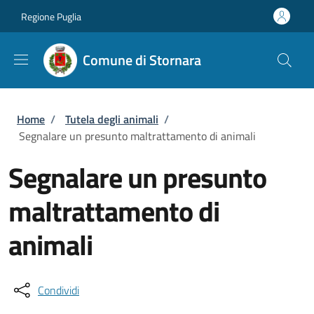
Salta al contenuto principale
Skip to footer content
Regione Puglia
Comune di Stornara
Briciole di pane
Home
/
Tutela degli animali
/
Segnalare un presunto maltrattamento di animali
Segnalare un presunto
maltrattamento di
animali
Condividi