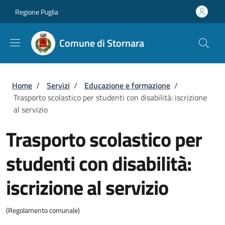
Salta al contenuto principale
Skip to footer content
Regione Puglia
Comune di Stornara
Briciole di pane
Home
/
Servizi
/
Educazione e formazione
/
Trasporto scolastico per studenti con disabilità: iscrizione
al servizio
Trasporto scolastico per
studenti con disabilità:
iscrizione al servizio
(Regolamento comunale)