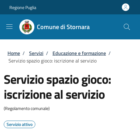
Salta al contenuto principale
Skip to footer content
Regione Puglia
Comune di Stornara
Briciole di pane
Home
/
Servizi
/
Educazione e formazione
/
Servizio spazio gioco: iscrizione al servizio
Servizio spazio gioco:
iscrizione al servizio
(Regolamento comunale)
Servizio attivo