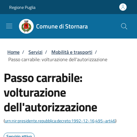
Salta al contenuto principale
Skip to footer content
Regione Puglia
Comune di Stornara
Briciole di pane
Home
/
Servizi
/
Mobilità e trasporti
/
Passo carrabile: volturazione dell'autorizzazione
Passo carrabile:
volturazione
dell'autorizzazione
(
urn:nir:presidente.repubblica:decreto:1992-12-16;495~art46
)
Servizio attivo