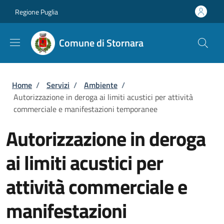
Salta al contenuto principale
Skip to footer content
Regione Puglia
Comune di Stornara
Briciole di pane
Home
/
Servizi
/
Ambiente
/
Autorizzazione in deroga ai limiti acustici per attività
commerciale e manifestazioni temporanee
Autorizzazione in deroga
ai limiti acustici per
attività commerciale e
manifestazioni